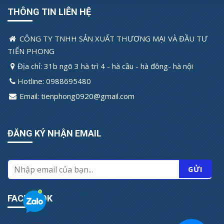
THÔNG TIN LIÊN HỆ
CÔNG TY TNHH SẢN XUẤT THƯƠNG MẠI VÀ ĐẦU TƯ
TIẾN PHONG
Địa chỉ: 31b ngõ 3 hà trì 4 - hà cầu - hà đông- hà nội
Hotline: 0988695480
Email: tienphong0920@gmail.com
ĐĂNG KÝ NHẬN EMAIL
FACEBOOK