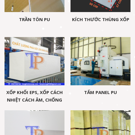
TRẦN TÔN PU
KÍCH THƯỚC THÙNG XỐP
XỐP KHỐI EPS, XỐP CÁCH
TẤM PANEL PU
NHIỆT CÁCH ÂM, CHỐNG
NÓNG TÔN NỀN CÔNG
TRÌNH