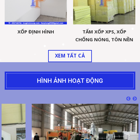
XỐP ĐỊNH HÌNH
TẤM XỐP XPS, XỐP
CHỐNG NÓNG, TÔN NỀN
TRONG XÂY DỰNG
XEM TẤT CẢ
HÌNH ẢNH HOẠT ĐỘNG