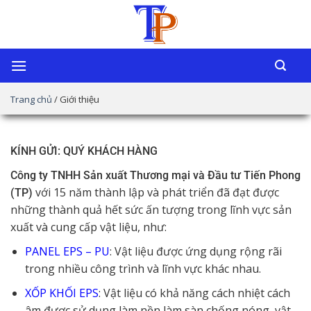
Chuyển
đến
nội
dung
Trang chủ
/
Giới thiệu
KÍNH GỬI: QUÝ KHÁCH HÀNG
Công ty TNHH Sản xuất Thương mại và Đầu tư Tiến Phong
với 15 năm thành lập và phát triển đã đạt được
(TP)
những thành quả hết sức ấn tượng trong lĩnh vực sản
xuất và cung cấp vật liệu, như:
PANEL EPS – PU
: Vật liệu được ứng dụng rộng rãi
trong nhiều công trình và lĩnh vực khác nhau.
XỐP KHỐI EPS
: Vật liệu có khả năng cách nhiệt cách
âm được sử dụng làm nền làm sàn chống nóng, vật