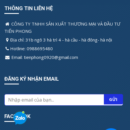
THÔNG TIN LIÊN HỆ
CÔNG TY TNHH SẢN XUẤT THƯƠNG MẠI VÀ ĐẦU TƯ
TIẾN PHONG
Địa chỉ: 31b ngõ 3 hà trì 4 - hà cầu - hà đông- hà nội
Hotline: 0988695480
Email: tienphong0920@gmail.com
ĐĂNG KÝ NHẬN EMAIL
FACEBOOK